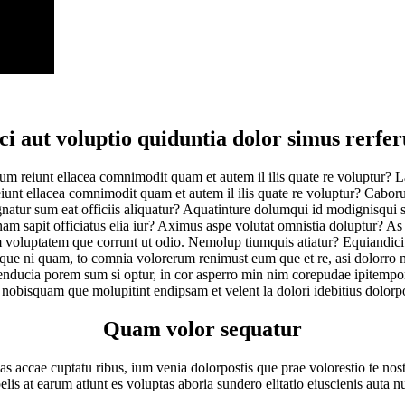
ci aut voluptio quiduntia dolor simus rerfe
 eum reiunt ellacea comnimodit quam et autem il ilis quate re voluptur? 
eiunt ellacea comnimodit quam et autem il ilis quate re voluptur? Caboru
agnatur sum eat officiis aliquatur? Aquatinture dolumqui id modignisqui 
am sapit officiatus elia iur? Aximus aspe volutat omnistia doluptur? As 
em voluptatem que corrunt ut odio. Nemolup tiumquis atiatur? Equiandici 
aque ni quam, to comnia volorerum renimust eum que et re, asi dolorro m
nducia porem sum si optur, in cor asperro min nim corepudae ipitemporis
nobisquam que molupitint endipsam et velent la dolori idebitius dolorpo
Quam volor sequatur
uas accae cuptatu ribus, ium venia dolorpostis que prae volorestio te nos
pelis at earum atiunt es voluptas aboria sundero elitatio eiuscienis auta 