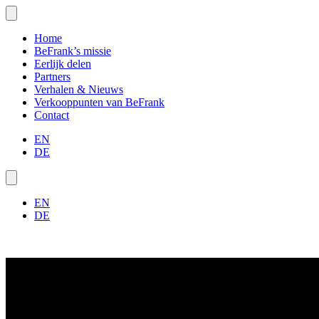
Home
BeFrank’s missie
Eerlijk delen
Partners
Verhalen & Nieuws
Verkooppunten van BeFrank
Contact
EN
DE
EN
DE