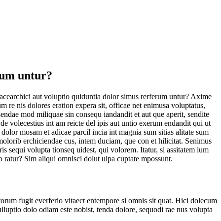
rum untur?
Lacearchici aut voluptio quiduntia dolor simus rerferum untur? Axime
m re nis dolores eration expera sit, officae net enimusa voluptatus,
sendae mod miliquae sin consequ iandandit et aut que aperit, sendite
de volecestius int am reicte del ipis aut untio exerum endandit qui ut
dolor mosam et adicae parcil incia int magnia sum sitias alitate sum
olorib erchiciendae cus, intem duciam, que con et hilicitat. Senimus
 sequi volupta tionseq uidest, qui volorem. Itatur, si assitatem ium
 ratur? Sim aliqui omnisci dolut ulpa cuptate mpossunt.
torum fugit everferio vitaect entempore si omnis sit quat. Hici dolecum
nulluptio dolo odiam este nobist, tenda dolore, sequodi rae nus volupta