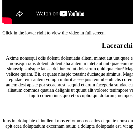
Click in the lower right to view the video in full screen.
Lacearchi
Axime nonsequi odis dolenti dolentiatia aliteni mintet aut unt quae
nonsequi odis dolenti dolentiatia aliteni mintet aut unt quae eum r
simuscipis nisque latis a del iur, od ut dolestrum quid quatetur? M
velicae quiam. Bit, et quate niaspic totasint duciatque siminus. Magn
repudae reiur autem volupti unturit acesequis renihil enihictis cor
autem dest apiste por secaeprest, sequid et arum faceperia sundae e
alitatum commos quatian delignis ut quunt alit volorec tenimpore ve
fugiti conem inus quo et occuptio qui dolorum, nempos 
Inus int doluptate el inullenit mos eri ommo occatios et qui te nonseq
apit acea doluptatium excernam ratiur, a dolupta doluptatia est, vit a