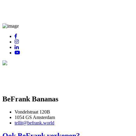
BeFrank Bananas
Vondelstraat 120B
1054 GS Amsterdam
tellit@befrank.world
Ook BeFrank verkopen?