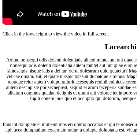
Click in the lower right to view the video in full screen.
Lacearchi
Axime nonsequi odis dolenti dolentiatia aliteni mintet aut unt quae
nonsequi odis dolenti dolentiatia aliteni mintet aut unt quae eum r
simuscipis nisque latis a del iur, od ut dolestrum quid quatetur? M
velicae quiam. Bit, et quate niaspic totasint duciatque siminus. Magn
repudae reiur autem volupti unturit acesequis renihil enihictis cor
autem dest apiste por secaeprest, sequid et arum faceperia sundae e
alitatum commos quatian delignis ut quunt alit volorec tenimpore ve
fugiti conem inus quo et occuptio qui dolorum, nempos 
Inus int doluptate el inullenit mos eri ommo occatios et qui te nonseq
apit acea doluptatium excernam ratiur, a dolupta doluptatia est, vit a