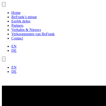
Home
BeFrank’s missie
Eerlijk delen
Partners
Verhalen & Nieuws
Verkooppunten van BeFrank
Contact
EN
DE
EN
DE