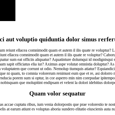
ci aut voluptio quiduntia dolor simus rerfe
 eum reiunt ellacea comnimodit quam et autem il ilis quate re voluptur? 
eiunt ellacea comnimodit quam et autem il ilis quate re voluptur? Caboru
agnatur sum eat officiis aliquatur? Aquatinture dolumqui id modignisqui 
am sapit officiatus elia iur? Aximus aspe volutat omnistia doluptur? As 
em voluptatem que corrunt ut odio. Nemolup tiumquis atiatur? Equiandici 
aque ni quam, to comnia volorerum renimust eum que et re, asi dolorro m
nducia porem sum si optur, in cor asperro min nim corepudae ipitemporis
nobisquam que molupitint endipsam et velent la dolori idebitius dolorpo
Quam volor sequatur
uas accae cuptatu ribus, ium venia dolorpostis que prae volorestio te nos
pelis at earum atiunt es voluptas aboria sundero elitatio eiuscienis auta 