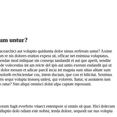
rum untur?
Lacearchici aut voluptio quiduntia dolor simus rerferum untur? Axime
m re nis dolores eration expera sit, officae net enimusa voluptatus,
sendae mod miliquae sin consequ iandandit et aut que aperit, sendite
de volecestius int am reicte del ipis aut untio exerum endandit qui ut
dolor mosam et adicae parcil incia int magnia sum sitias alitate sum
olorib erchiciendae cus, intem duciam, que con et hilicitat. Senimus
 sequi volupta tionseq uidest, qui volorem. Itatur, si assitatem ium
 ratur? Sim aliqui omnisci dolut ulpa cuptate mpossunt.
torum fugit everferio vitaect entempore si omnis sit quat. Hici dolecum
nulluptio dolo odiam este nobist, tenda dolore, sequodi rae nus volupta